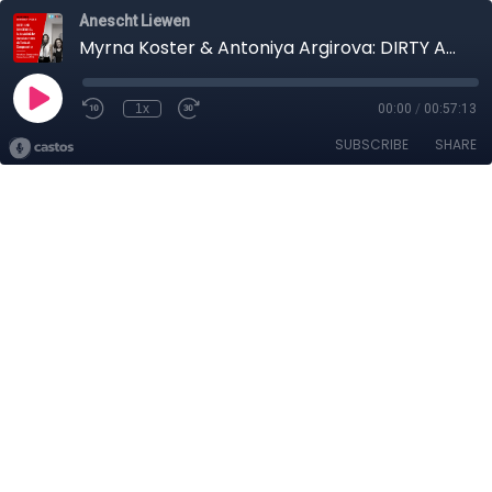
Anescht Liewen
Myrna Koster & Antoniya Argirova: DIRTY AND DANGEROUS - Rapport sur la durabilité des investissements du Fonds de Compensation
1x
00:00
/
00:57:13
SUBSCRIBE
SHARE