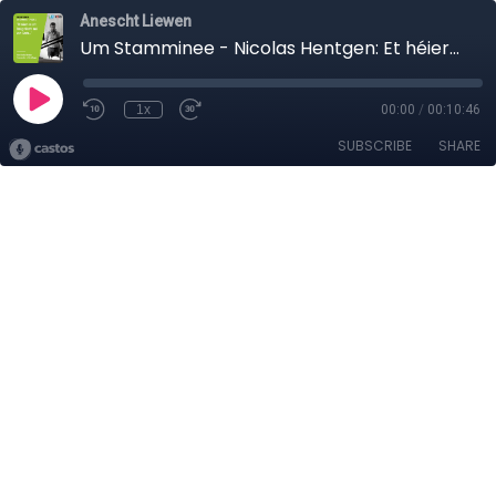
Anescht Liewen
Um Stamminee - Nicolas Hentgen: Et héiert een scho laang näischt méi vum Greta!
1x
00:00
/
00:10:46
SUBSCRIBE
SHARE