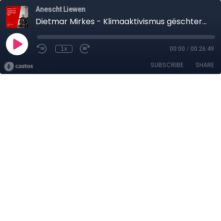
Anescht Liewen
Dietmar Mirkes - Klimaaktivismus gëschter, haut an muer
1x
00:00
/
00:26:49
SUBSCRIBE
SHARE