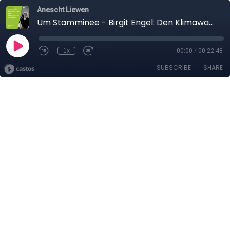
Anescht Liewen
Um Stamminee - Birgit Engel: Den Klimawandel gëtt et net, Klimaverännerungen gouf et ëmmer!
1x
00:00
/
00:22:48
SUBSCRIBE
SHARE