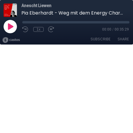
Anescht Liewen
Pia Eberhardt - Weg mit dem Energy Charter Treaty!
1x
00:00
/
00:35:29
SUBSCRIBE
SHARE