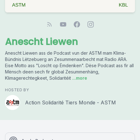
Anescht Liewen
Anescht Liewen ass de Podcast vun der ASTM mam Klima-
Bündnis Lëtzebuerg an Zesummenaarbecht mat Radio ARA.
Eise Motto ass "Loscht op Ëmdenken". Dëse Podcast ass fir all
Mënsch deen sech fir global Zesummenhäng,
Klimagerechtegkeet, Solidaritéit
...more
HOSTED BY
Action Solidarité Tiers Monde - ASTM