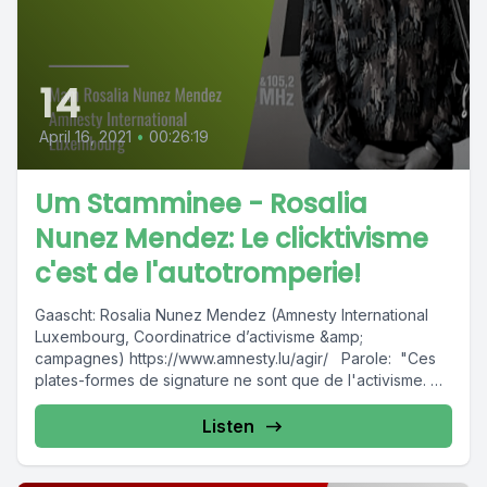
14
April 16, 2021
•
00:26:19
Um Stamminee - Rosalia
Nunez Mendez: Le clicktivisme
c'est de l'autotromperie!
Gaascht: Rosalia Nunez Mendez (Amnesty International
Luxembourg, Coordinatrice d’activisme &amp;
campagnes) https://www.amnesty.lu/agir/ Parole: "Ces
plates-formes de signature ne sont que de l'activisme. Ce
clickivisme...
Listen