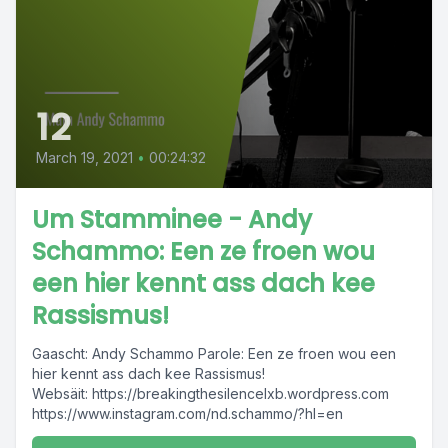
12
March 19, 2021
•
00:24:32
Um Stamminee - Andy
Schammo: Een ze froen wou
een hier kennt ass dach kee
Rassismus!
Gaascht: Andy Schammo Parole: Een ze froen wou een
hier kennt ass dach kee Rassismus!
Websäit: https://breakingthesilencelxb.wordpress.com
https://www.instagram.com/nd.schammo/?hl=en