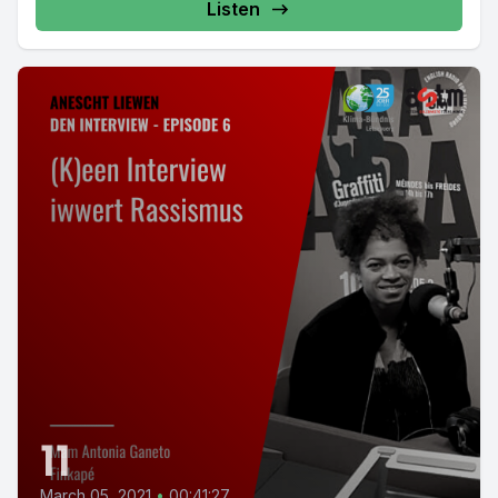
Listen
11
March 05, 2021
•
00:41:27