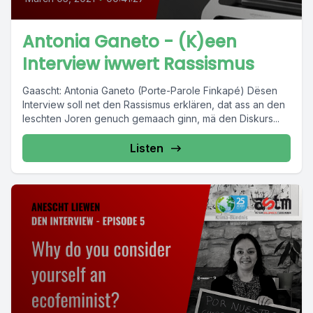
Antonia Ganeto - (K)een
Interview iwwert Rassismus
Gaascht: Antonia Ganeto (Porte-Parole Finkapé) Dësen
Interview soll net den Rassismus erklären, dat ass an den
leschten Joren genuch gemaach ginn, mä den Diskurs...
Listen