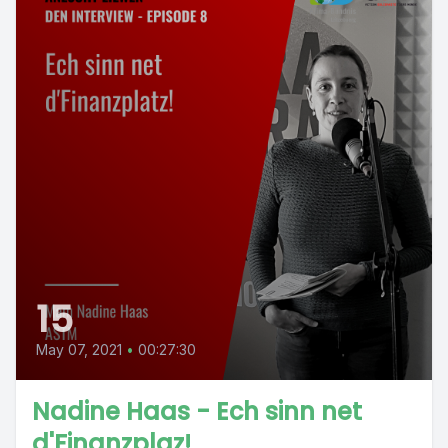
15
May 07, 2021
•
00:27:30
Nadine Haas - Ech sinn net
d'Finanzplaz!