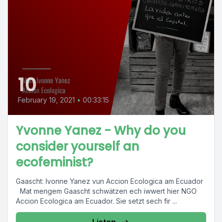
10
February 19, 2021
•
00:33:15
Yvonne Yanez - Why do you
consider yourself an
ecofeminist?
Gaascht: Ivonne Yanez vun Accion Ecologica am Ecuador
Mat mengem Gaascht schwätzen ech iwwert hier NGO
Accion Ecologica am Ecuador. Sie setzt sech fir ...