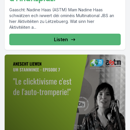
Gaascht: Nadine Haas (ASTM) Mam Nadine Haas
schwätzen ech iwwert déi ominéis Multinational JBS an
hier Aktivitéiten zu Lëtzebuerg. Wat sinn hier
Aktivitéiten a...
Listen