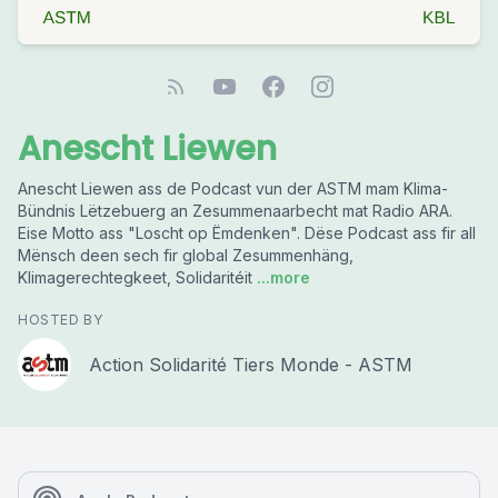
Anescht Liewen
Anescht Liewen ass de Podcast vun der ASTM mam Klima-
Bündnis Lëtzebuerg an Zesummenaarbecht mat Radio ARA.
Eise Motto ass "Loscht op Ëmdenken". Dëse Podcast ass fir all
Mënsch deen sech fir global Zesummenhäng,
Klimagerechtegkeet, Solidaritéit
...more
HOSTED BY
Action Solidarité Tiers Monde - ASTM