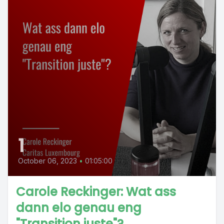
1
October 06, 2023
•
01:05:00
Carole Reckinger: Wat ass
dann elo genau eng
"Transition juste"?