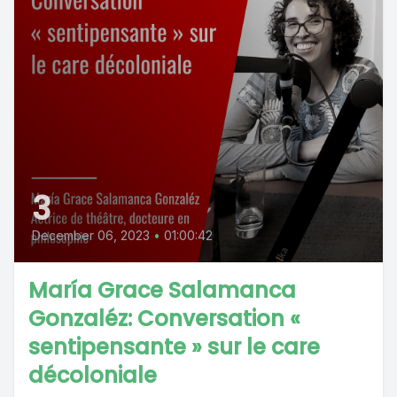
3
December 06, 2023
•
01:00:42
María Grace Salamanca
Gonzaléz: Conversation «
sentipensante » sur le care
décoloniale