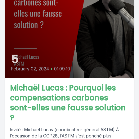
5
February 02, 2024
•
01:09:10
Michaël Lucas : Pourquoi les
compensations carbones
sont-elles une fausse solution
?
Invité : Michaël Lucas (coordinateur général ASTM) À
l’occasion de la COP28, l’ASTM s’est penché plus