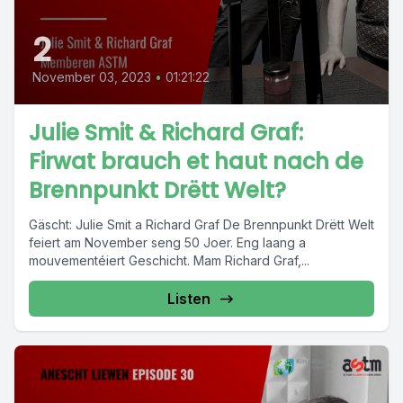
2
November 03, 2023
•
01:21:22
Julie Smit & Richard Graf:
Firwat brauch et haut nach de
Brennpunkt Drëtt Welt?
Gäscht: Julie Smit a Richard Graf De Brennpunkt Drëtt Welt
feiert am November seng 50 Joer. Eng laang a
mouvementéiert Geschicht. Mam Richard Graf,...
Listen