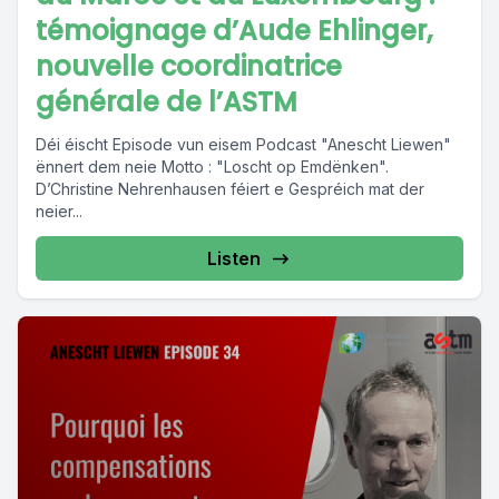
témoignage d’Aude Ehlinger,
nouvelle coordinatrice
générale de l’ASTM
Déi éischt Episode vun eisem Podcast "Anescht Liewen"
ënnert dem neie Motto : "Loscht op Emdënken".
D’Christine Nehrenhausen féiert e Gespréich mat der
neier...
Listen