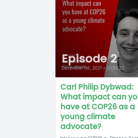
Episode 2
December 06, 2021
•
00:56:22
Carl Philip Dybwad:
What impact can yo
have at COP26 as a
young climate
advocate?