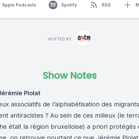
Apple Podcasts
Spotify
RSS
M
HOSTED BY
Show Notes
 Jérémie Piolat
eux associatifs de l’alphabétisation des migrants
nt antiracistes ? Au sein de ces milieux (le terr
e était la région bruxelloise) a priori protégés
sme, on retrouve pourtant ce que Jérémie Piol