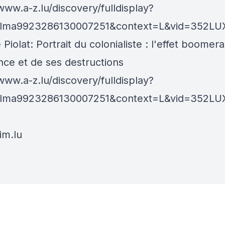
www.a-z.lu/discovery/fulldisplay?
alma9923286130007251&context=L&vid=352L
Piolat: Portrait du colonialiste : l'effet boomer
nce et de ses destructions
www.a-z.lu/discovery/fulldisplay?
alma9923286130007251&context=L&vid=352L
im.lu