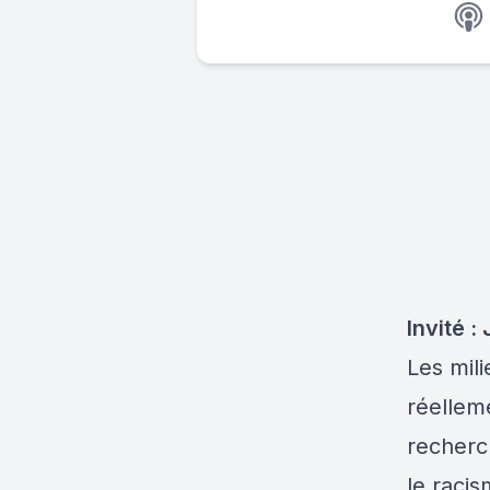
Invité :
Les mili
réelleme
recherch
le raci