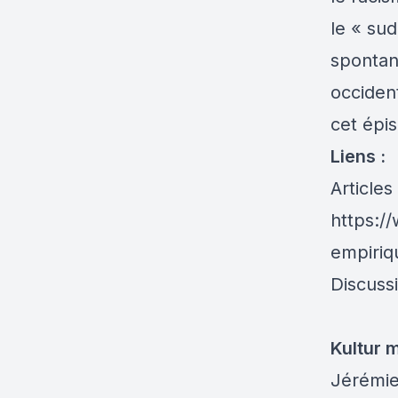
le
«
sud
spontan
occiden
cet épi
Liens :
Articles
https:/
empiriq
Discuss
Kultur
Jérémie 