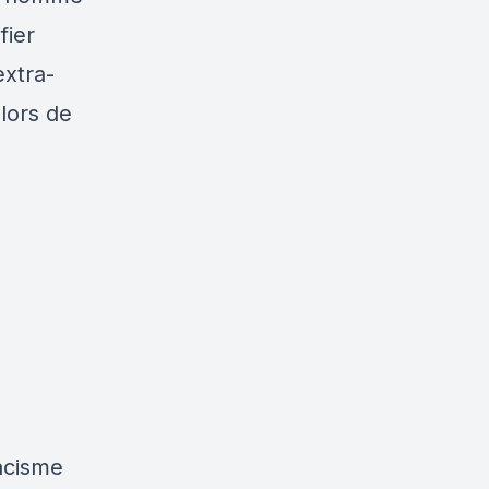
fier
extra-
lors de
racisme