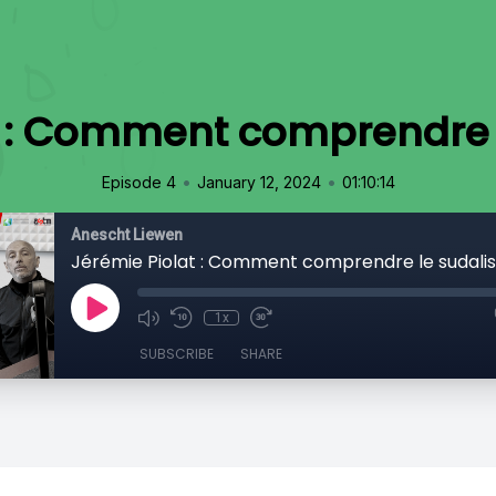
t : Comment comprendre 
•
•
Episode 4
January 12, 2024
01:10:14
Anescht Liewen
Jérémie Piolat : Comment comprendre le sudali
1x
SUBSCRIBE
SHARE