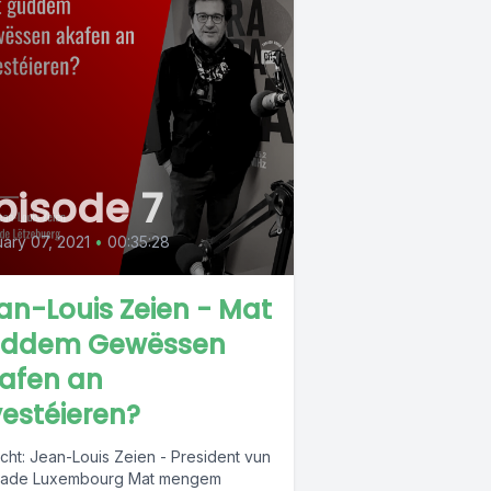
pisode 7
ary 07, 2021
•
00:35:28
an-Louis Zeien - Mat
ddem Gewëssen
afen an
vestéieren?
cht: Jean-Louis Zeien - President vun
trade Luxembourg Mat mengem