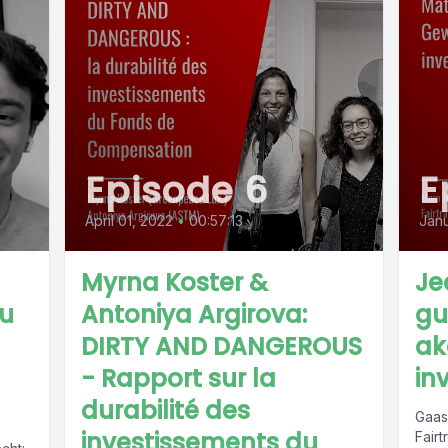
Episode 6
E
April 01, 2022
•
00:57:13
Janu
Myrna Koster &
Je
u
Antoniya Argirova:
gu
DIRTY AND DANGEROUS
ak
- Rapport sur la
in
durabilité des
Gaas
investissements du
Fair