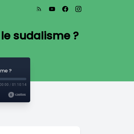
le sudalisme ?
sme ?
00:00
/
01:10:14