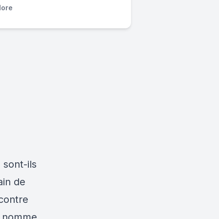
ore
 sont-ils
ain de
 contre
at nomme