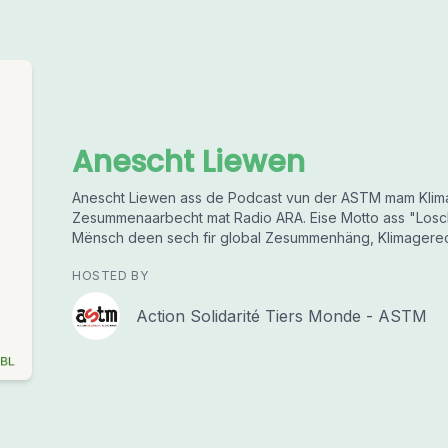
Anescht Liewen
Anescht Liewen ass de Podcast vun der ASTM mam Klim
Zesummenaarbecht mat Radio ARA. Eise Motto ass "Losch
Mënsch deen sech fir global Zesummenhäng, Klimagerech
HOSTED BY
Action Solidarité Tiers Monde - ASTM