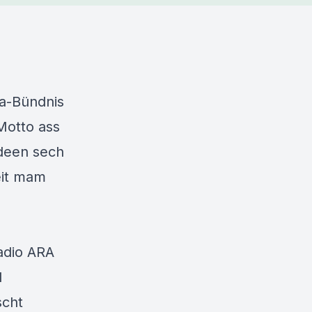
a-Bündnis
Motto ass
 deen sech
éit mam
adio ARA
l
scht