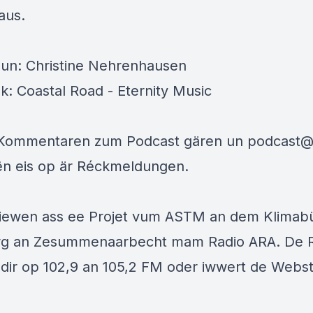
aus.
un: Christine Nehrenhausen
k: Coastal Road - Eternity Music
 Kommentaren zum Podcast gären un
podcast@
ën eis op är Réckmeldungen.
iewen ass ee Projet vum ASTM an dem Klimab
rg an Zesummenaarbecht mam Radio ARA. De 
dir op 102,9 an 105,2 FM oder iwwert de Webs