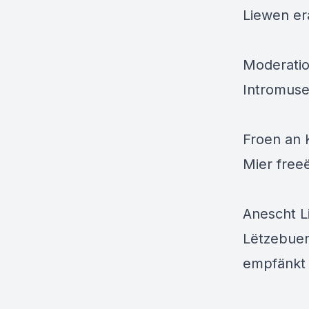
Liewen er
Moderatio
Intromuse
Froen an
Mier free
Anescht L
Lëtzebue
empfänkt 