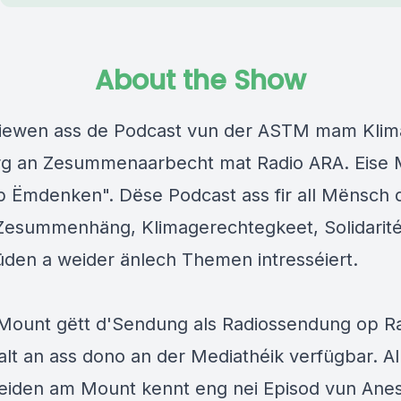
About the Show
iewen ass de Podcast vun der ASTM mam Klim
g an Zesummenaarbecht mat Radio ARA. Eise 
p Ëmdenken". Dëse Podcast ass fir all Mënsch
l Zesummenhäng, Klimagerechtegkeet, Solidarit
üden a weider änlech Themen intresséiert.
Mount gëtt d'Sendung als Radiossendung op R
lt an ass dono an der Mediathéik verfügbar. Al
reiden am Mount kennt eng nei Episod vun Ane