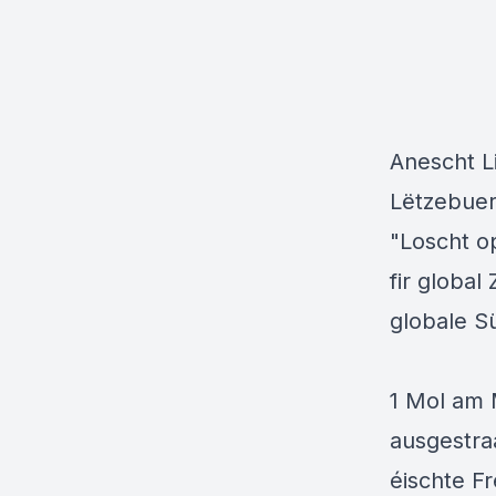
Anescht L
Lëtzebuer
"Loscht o
fir globa
globale S
1 Mol am 
ausgestraa
éischte F