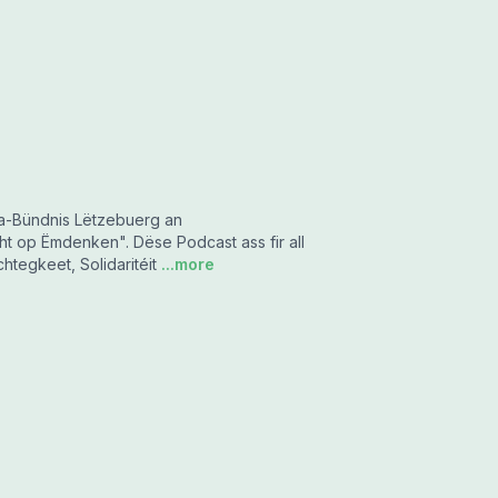
a-Bündnis Lëtzebuerg an
t op Ëmdenken". Dëse Podcast ass fir all
tegkeet, Solidaritéit
...more