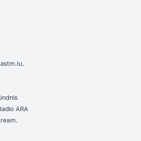
astm.lu
.
ündnis
Radio ARA
tream.