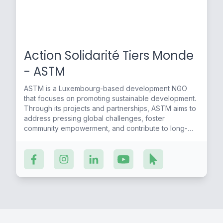
Action Solidarité Tiers Monde
- ASTM
ASTM is a Luxembourg-based development NGO
that focuses on promoting sustainable development.
Through its projects and partnerships, ASTM aims to
address pressing global challenges, foster
community empowerment, and contribute to long-
term positive change.