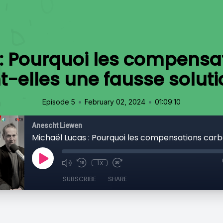
 : Pourquoi les compensa
t-elles une fausse soluti
•
•
Episode 5
February 02, 2024
01:09:10
Anescht Liewen
1x
SUBSCRIBE
SHARE