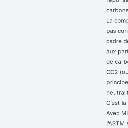
réponse
carbone
La comp
pas con
cadre d
aux part
de carb
CO2 (ou,
principe
neutrali
C’est la
Avec Mi
l’ASTM 