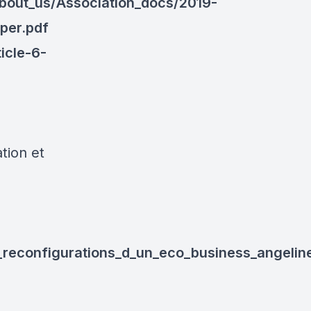
_About_us/Association_docs/2019-
per.pdf
icle-6-
ion et
t_reconfigurations_d_un_eco_business_angeli