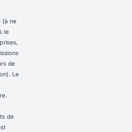
 (à ne
 le
prises,
issions
urs de
on). Le
re.
ts de
st