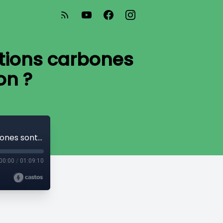
tions carbones
on ?
Michaël Lucas : Pourquoi les compensations carbones sont-elles une fausse solution ?
00:00
/
01:09:10