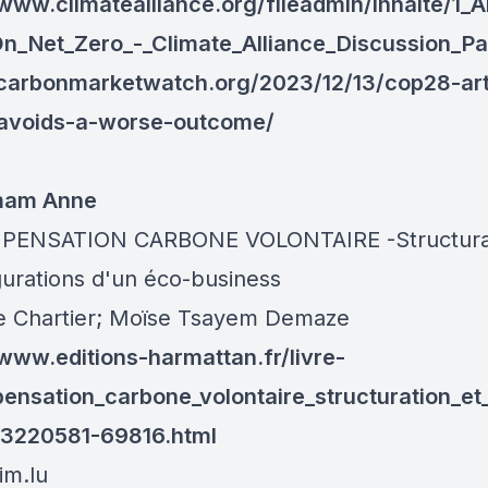
/www.climatealliance.org/fileadmin/Inhalte/1
n_Net_Zero_-_Climate_Alliance_Discussion_Pa
/carbonmarketwatch.org/2023/12/13/cop28-art
-avoids-a-worse-outcome/
 mam Anne
PENSATION CARBONE VOLONTAIRE -Structurat
gurations d'un éco-business
e Chartier; Moïse Tsayem Demaze
/www.editions-harmattan.fr/livre-
ensation_carbone_volontaire_structuration_e
3220581-69816.html
im.lu