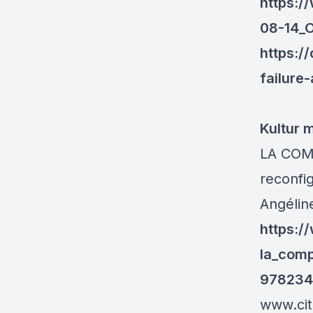
https:/
08-14_O
https:/
failure
Kultur
LA COM
reconfi
Angélin
https:/
la_comp
978234
www.cit