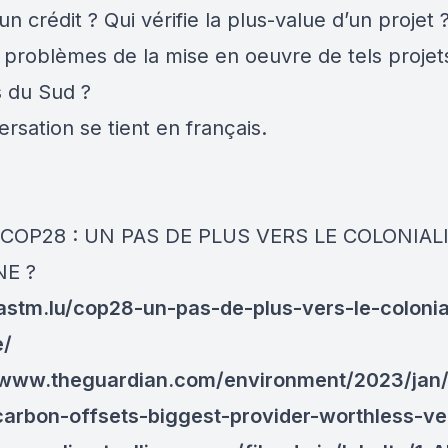
n crédit ? Qui vérifie la plus-value d’un projet 
s problèmes de la mise en oeuvre de tels projet
s du Sud ?
rsation se tient en français.
 COP28 : UN PAS DE PLUS VERS LE COLONIAL
E ?
/astm.lu/cop28-un-pas-de-plus-vers-le-coloni
e/
/www.theguardian.com/environment/2023/jan/
carbon-offsets-biggest-provider-worthless-v