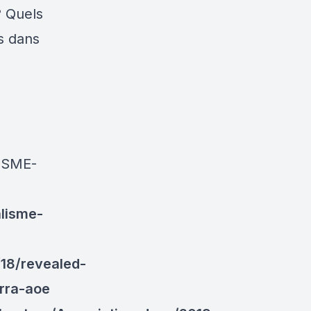
? Quels
s dans
ISME-
alisme-
18/revealed-
erra-aoe