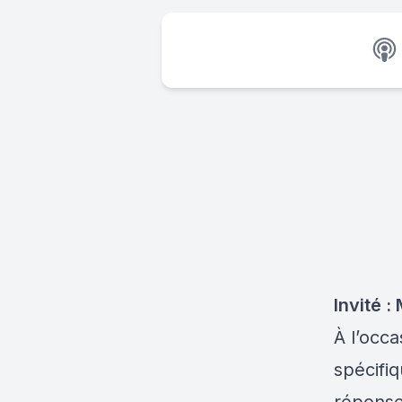
Invité 
À l’occ
spécifi