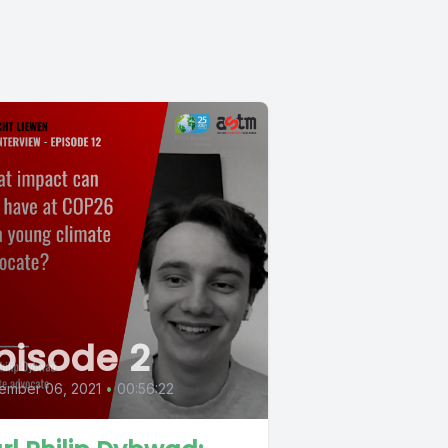
pisode 2
ember 06, 2021
•
00:56:22