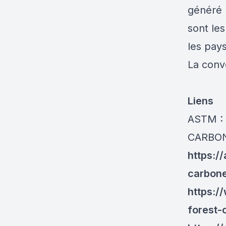
généré u
sont le
les pay
La conve
Liens
ASTM :
CARBON
https:/
carbon
https:/
forest-