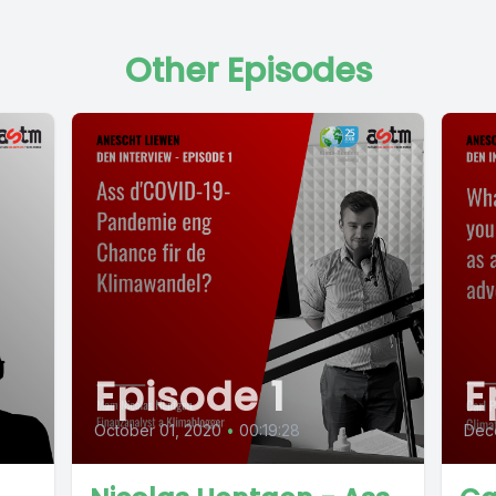
Other Episodes
Episode 1
E
October 01, 2020
•
00:19:28
Dec