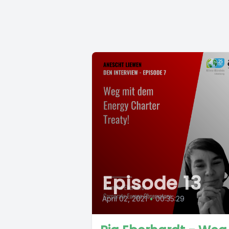
Episode 13
April 02, 2021
•
00:35:29