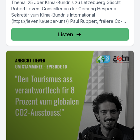
Thema: 25 Joer Klima-Bündnis zu Lëtzebuerg Gäscht:
Robert Leven, Conseiller an der Gemeng Hesper a
Sekretär vum Klima-Bündnis International
(https://leven.lu/ueber-uns/) Paul Ruppert, fréiere Co-
Coordinateur...
Listen