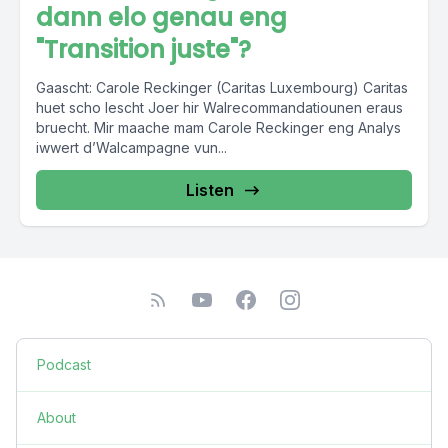
dann elo genau eng
"Transition juste"?
Gaascht: Carole Reckinger (Caritas Luxembourg) Caritas
huet scho lescht Joer hir Walrecommandatiounen eraus
bruecht. Mir maache mam Carole Reckinger eng Analys
iwwert d’Walcampagne vun...
Listen
Podcast
About