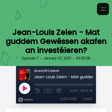
Jean-Louis Zeien - Mat
guddem Gewëssen akafen
an investéieren?
•
•
Episode 7
January 07, 2021
00:35:28
Anescht Liewen
1x
00:00
/
00:35:28
SUBSCRIBE
SHARE