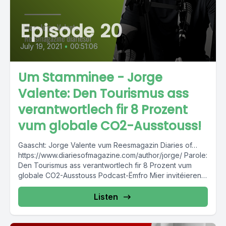
Episode 20
July 19, 2021
•
00:51:06
Um Stamminee - Jorge
Valente: Den Tourismus ass
verantwortlech fir 8 Prozent
vum globale CO2-Ausstouss!
Gaascht: Jorge Valente vum Reesmagazin Diaries of…
https://www.diariesofmagazine.com/author/jorge/ Parole:
Den Tourismus ass verantwortlech fir 8 Prozent vum
globale CO2-Ausstouss Podcast-Ëmfro Mier invitéieren
Iech un...
Listen