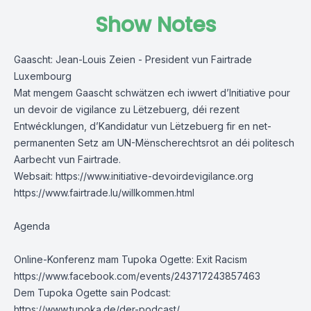
Show Notes
Gaascht: Jean-Louis Zeien - President vun Fairtrade
Luxembourg
Mat mengem Gaascht schwätzen ech iwwert d’Initiative pour
un devoir de vigilance zu Lëtzebuerg, déi rezent
Entwécklungen, d’Kandidatur vun Lëtzebuerg fir en net-
permanenten Setz am UN-Mënscherechtsrot an déi politesch
Aarbecht vun Fairtrade.
Websait:
https://www.initiative-devoirdevigilance.org
https://www.fairtrade.lu/willkommen.html
Agenda
Online-Konferenz mam Tupoka Ogette: Exit Racism
https://www.facebook.com/events/243717243857463
Dem Tupoka Ogette sain Podcast:
https://www.tupoka.de/der-podcast/