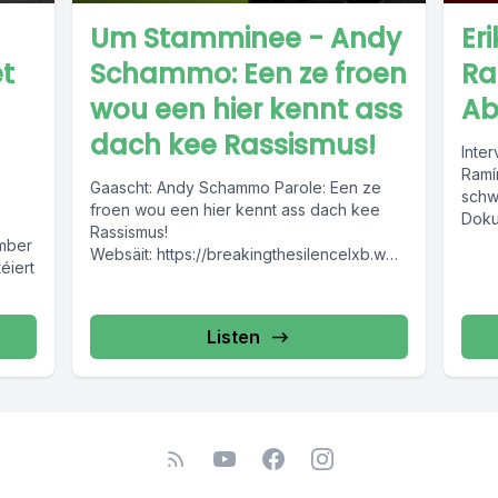
Um Stamminee - Andy
Er
et
Schammo: Een ze froen
Ra
wou een hier kennt ass
Ab
dach kee Rassismus!
Inte
Ramí
Gaascht: Andy Schammo Parole: Een ze
schw
froen wou een hier kennt ass dach kee
Dokum
Rassismus!
Abun
ember
Websäit: https://breakingthesilencelxb.wor
éiert
dpress.com
https://www.instagram.com/nd.schammo/?
hl=en
Listen