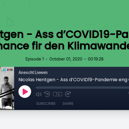
ntgen - Ass d’COVID19-P
ance fir den Klimawand
•
•
Episode 1
October 01, 2020
00:19:28
Anescht Liewen
1x
SUBSCRIBE
SHARE