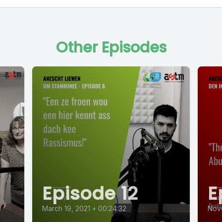
Other Episodes
Episode 12
E
March 19, 2021
•
00:24:32
Nov