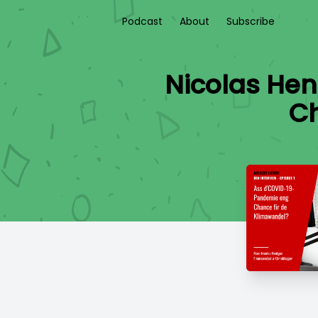
Podcast
About
Subscribe
Nicolas He
Ch