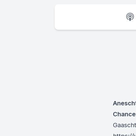
Anescht
Chance 
Gaascht