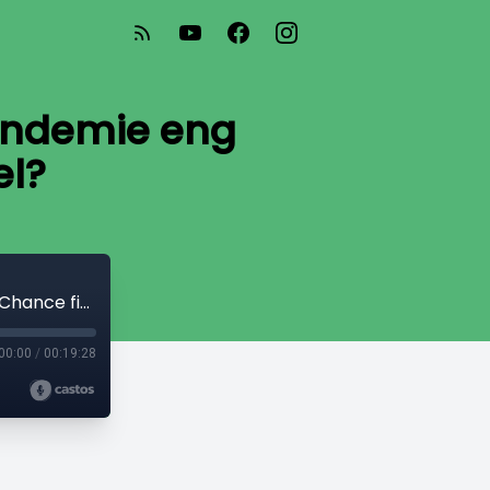
andemie eng
el?
Nicolas Hentgen - Ass d’COVID19-Pandemie eng Chance fir den Klimawandel?
00:00
/
00:19:28