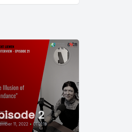
pisode 2
ember 11, 2022
•
01:01:19