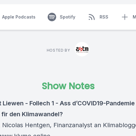
Apple Podcasts
Spotify
RSS
M
HOSTED BY
Show Notes
 Liewen - Follech 1 - Ass d’COVID19-Pandemie
fir den Klimawandel?
 Nicolas Hentgen, Finanzanalyst an Klimablogg