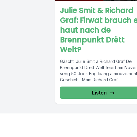
Julie Smit & Richard
Graf: Firwat brauch 
haut nach de
Brennpunkt Drëtt
Welt?
Gäscht: Julie Smit a Richard Graf De
Brennpunkt Drëtt Welt feiert am Nov
seng 50 Joer. Eng laang a mouvement
Geschicht. Mam Richard Graf,...
Listen