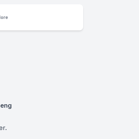
ore
 eng
er.