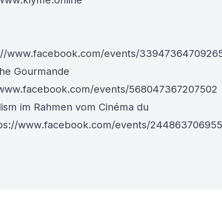
/www.klyme.online
://www.facebook.com/events/3394736470926
che Gourmande
//www.facebook.com/events/568047367207502
lism im Rahmen vom Cinéma du
tps://www.facebook.com/events/24486370695