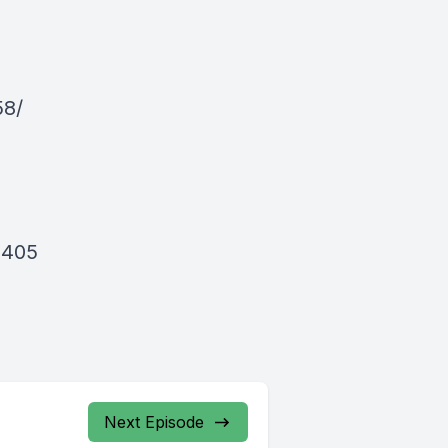
58/
5405
Next Episode