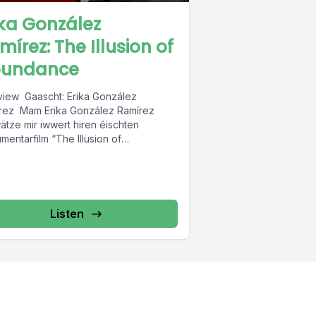
ika González
mírez: The Illusion of
undance
rview Gaascht: Erika González
rez Mam Erika González Ramírez
ätze mir iwwert hiren éischten
entarfilm “The Illusion of
dance”. Wat ass Thema vun dësem...
Listen