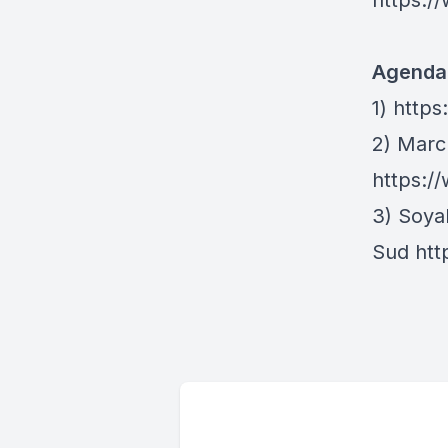
https:/
Agenda
1)
https
2) Mar
https:
3) Soya
Sud
ht