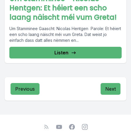
Hentgen: Et héiert een scho
laang näischt méi vum Greta!
Um Stamminee Gaascht: Nicolas Hentgen Parole: Et héiert
een scho laang näischt méi vum Greta. Dat weist jo
einfach dass datt alles nëmmen en...
Listen
Previous
Next