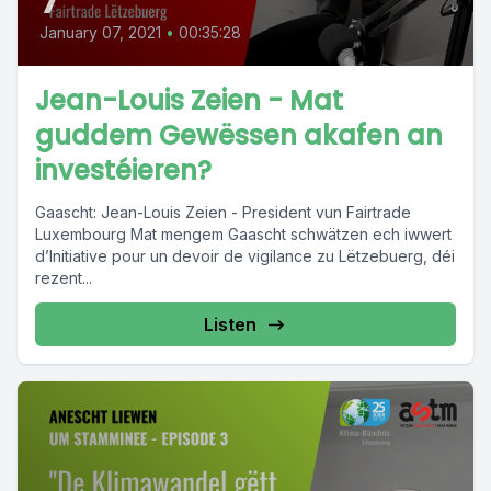
January 07, 2021
•
00:35:28
Jean-Louis Zeien - Mat
guddem Gewëssen akafen an
investéieren?
Gaascht: Jean-Louis Zeien - President vun Fairtrade
Luxembourg Mat mengem Gaascht schwätzen ech iwwert
d’Initiative pour un devoir de vigilance zu Lëtzebuerg, déi
rezent...
Listen