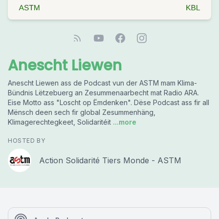
Anescht Liewen
Anescht Liewen ass de Podcast vun der ASTM mam Klima-
Bündnis Lëtzebuerg an Zesummenaarbecht mat Radio ARA.
Eise Motto ass "Loscht op Ëmdenken". Dëse Podcast ass fir all
Mënsch deen sech fir global Zesummenhäng,
Klimagerechtegkeet, Solidaritéit
...more
HOSTED BY
Action Solidarité Tiers Monde - ASTM