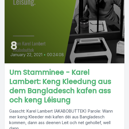
8
January 22, 2021
•
00:24:08
Um Stamminee - Karel
Lambert: Keng Kleedung aus
dem Bangladesch kafen ass
och keng Léisung
Gaascht: Karel Lambert (AKABOBUTTEK) Parole: Wann
mer keng Kleeder méi kafen déi aus Bangladesch
kommen, dann ass deenen Leit och net gehollef, well
dann...