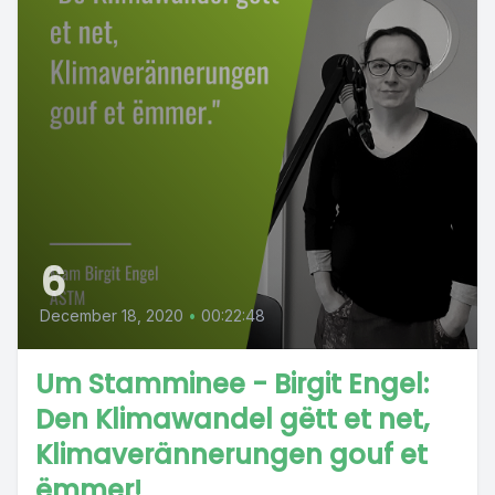
6
December 18, 2020
•
00:22:48
Um Stamminee - Birgit Engel:
Den Klimawandel gëtt et net,
Klimaverännerungen gouf et
ëmmer!