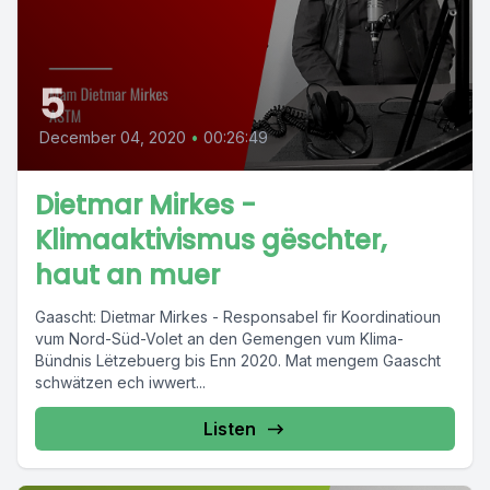
5
December 04, 2020
•
00:26:49
Dietmar Mirkes -
Klimaaktivismus gëschter,
haut an muer
Gaascht: Dietmar Mirkes - Responsabel fir Koordinatioun
vum Nord-Süd-Volet an den Gemengen vum Klima-
Bündnis Lëtzebuerg bis Enn 2020. Mat mengem Gaascht
schwätzen ech iwwert...
Listen