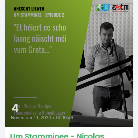
4
November 19, 2020
•
00:10:46
Um Stamminee - Nicolas