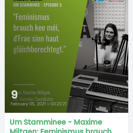
9
February 05, 2021
•
00:20:21
Um Stamminee - Maxime
Miltgen: Feminismus brauch