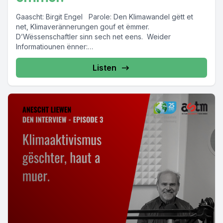
Gaascht: Birgit Engel Parole: Den Klimawandel gëtt et
net, Klimaverännerungen gouf et ëmmer.
D’Wëssenschaftler sinn sech net eens. Weider
Informatiounen ënner:
https://www.klimabuendnis.lu/faktencheck-klimawandel-1/
Listen