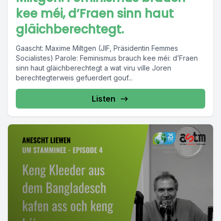
kee méi, d’Fraen sinn haut
gläichberechtegt.
Gaascht: Maxime Miltgen (JIF, Präsidentin Femmes
Socialistes) Parole: Feminismus brauch kee méi: d’Fraen
sinn haut gläichberechtegt a wat viru ville Joren
berechtegterweis gefuerdert gouf...
Listen