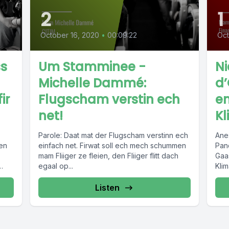
2
1
October 16, 2020
•
00:09:22
Oct
ss
Um Stamminee -
Ni
Michelle Dammé:
d
ir
Flugscham verstin ech
en
net!
K
Parole: Daat mat der Flugscham verstinn ech
Ane
en
einfach net. Firwat soll ech mech schummen
Pan
mam Fliiger ze fleien, den Fliiger flitt dach
Gaa
egaal op...
Kli
Age
telu
htt
Listen
470