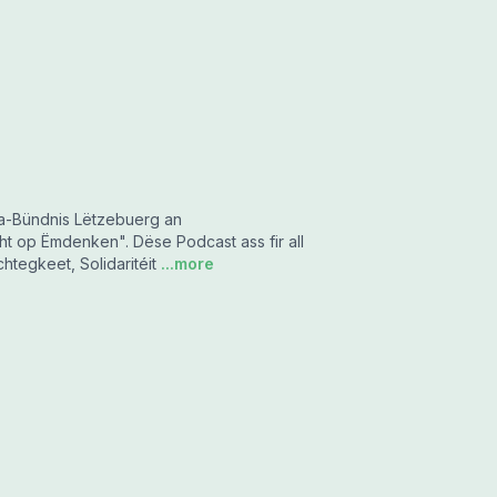
a-Bündnis Lëtzebuerg an
t op Ëmdenken". Dëse Podcast ass fir all
tegkeet, Solidaritéit
...more