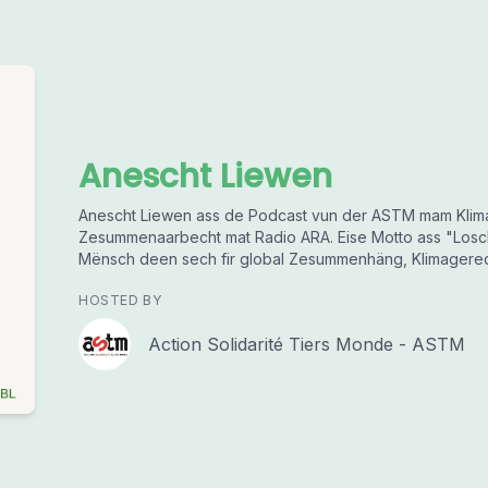
Anescht Liewen
Anescht Liewen ass de Podcast vun der ASTM mam Klim
Zesummenaarbecht mat Radio ARA. Eise Motto ass "Losch
Mënsch deen sech fir global Zesummenhäng, Klimagerech
HOSTED BY
Action Solidarité Tiers Monde - ASTM