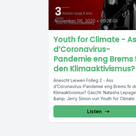
3
November 06, 2020
•
00:28:08
Youth for Climate - A
d’Coronavirus-
Pandemie eng Brems f
den Klimaaktivismus?
Anescht Liewen Folleg 2 - Ass
d’Coronavirus-Pandemie eng Brems fir d
Klimaaktivismus? Gäscht: Natasha Lepage
&amp; Jerry Simon vun Youth for Climate
Luxembourg
https://www.facebook.com/youthforclima
Listen
xembourg/...