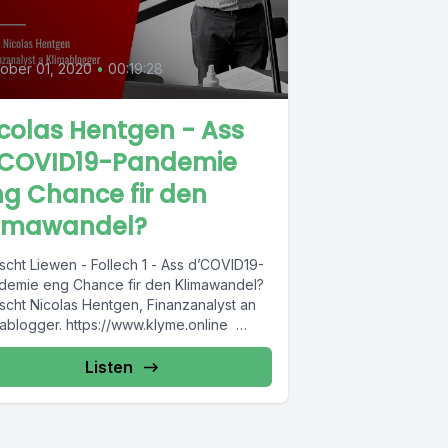
ober 01, 2020
•
00:19:28
colas Hentgen - Ass
’COVID19-Pandemie
g Chance fir den
limawandel?
scht Liewen - Follech 1 - Ass d’COVID19-
demie eng Chance fir den Klimawandel?
scht Nicolas Hentgen, Finanzanalyst an
mablogger. https://www.klyme.online
nda 1)
ps://www.facebook.com/events/3394736
Listen
92658/ 2)...