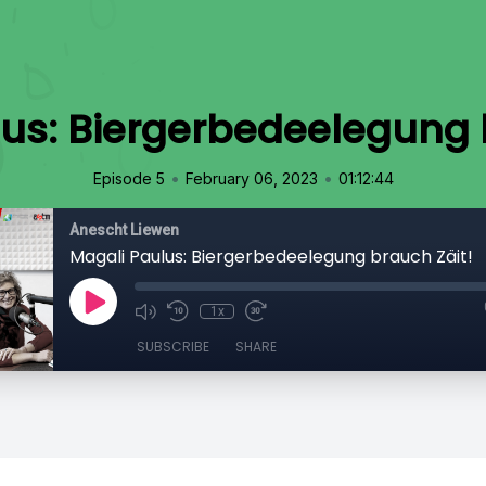
us: Biergerbedeelegung 
•
•
Episode 5
February 06, 2023
01:12:44
Anescht Liewen
Magali Paulus: Biergerbedeelegung brauch Zäit!
1x
SUBSCRIBE
SHARE