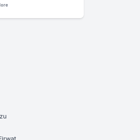
ore
 zu
Firwat