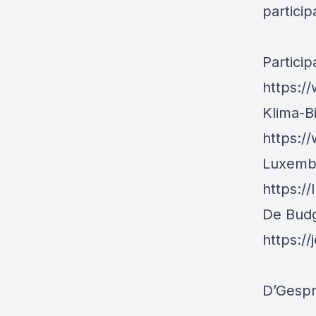
particip
Partici
https:/
Klima-B
https:/
Luxembo
https://
De Budg
https://
D’Gespr