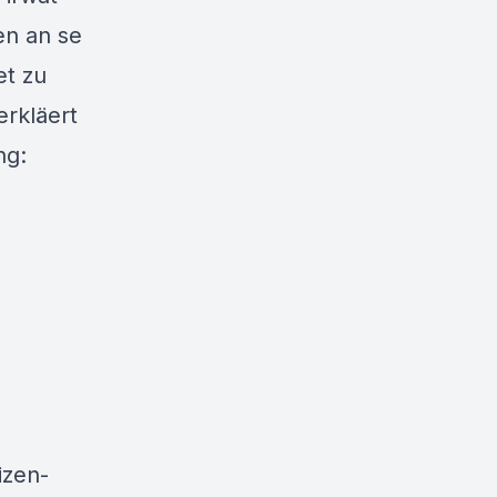
en an se
et zu
rkläert
ng:
izen-