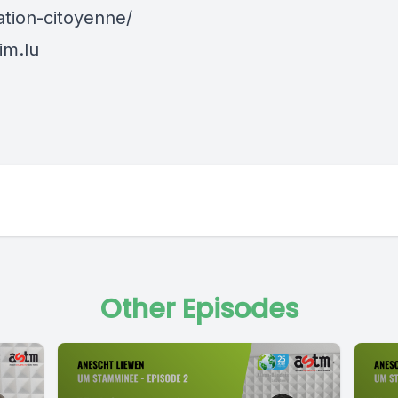
ation-citoyenne/
im.lu
Other Episodes