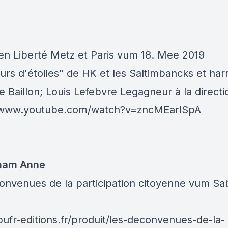
n Liberté Metz et Paris vum 18. Mee 2019
urs d'étoiles" de HK et les Saltimbancks et ha
e Baillon; Louis Lefebvre Legagneur à la directi
//www.youtube.com/watch?v=zncMEarlSpA
 mam Anne
onvenues de la participation citoyenne vum Sa
n
pufr-editions.fr/produit/les-deconvenues-de-la-