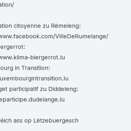
ation/
pation citoyenne zu Rëmeleng:
/www.facebook.com/VilleDeRumelange/
iergerrot:
/www.klima-biergerrot.lu
urg in Transition:
luxembourgintransition.lu
et participatif zu Diddeleng:
jeparticipe.dudelange.lu
éich ass op Lëtzebuergesch