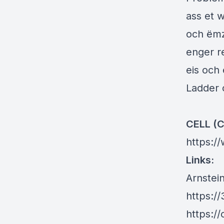
ass et 
och ëmz
enger r
eis och
Ladder o
CELL (C
https://
Links:
Arnstein
https:/
https:/