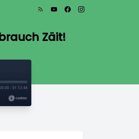
brauch Zäit!
00:00
/
01:12:44