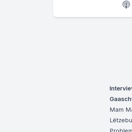
Intervi
Gaascht
Mam Mag
Lëtzebu
Problem