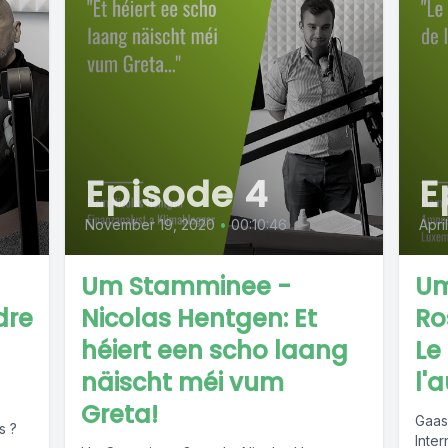
Episode 4
E
November 19, 2020
•
00:10:46
Apri
Um Stamminee -
Um
dre
Nicolas Hentgen: Et
Ro
héiert een scho laang
Le
näischt méi vum
l'
Greta!
Gaas
s ?
Inte