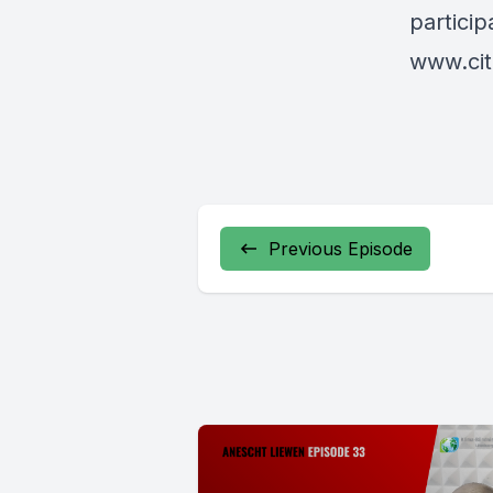
particip
www.cit
Previous Episode