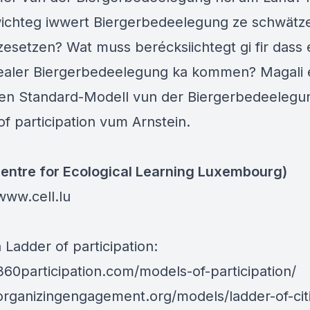
wichteg iwwert Biergerbedeelegung ze schwätz
esetzen? Wat muss berécksiichtegt gi fir dass 
ealer Biergerbedeelegung ka kommen? Magali e
 en Standard-Modell vun der Biergerbedeelegu
f participation vum Arnstein.
entre for Ecological Learning Luxembourg)
www.cell.lu
 Ladder of participation:
/360participation.com/models-of-participation/
/organizingengagement.org/models/ladder-of-cit