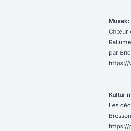
Musek:
Chœur e
Rallume
par Bric
https:
Kultur
Les déc
Bresso
https://