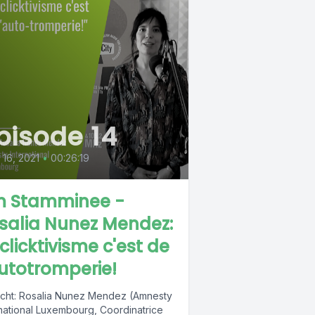
pisode 14
l 16, 2021
•
00:26:19
 Stamminee -
salia Nunez Mendez:
 clicktivisme c'est de
autotromperie!
cht: Rosalia Nunez Mendez (Amnesty
rnational Luxembourg, Coordinatrice