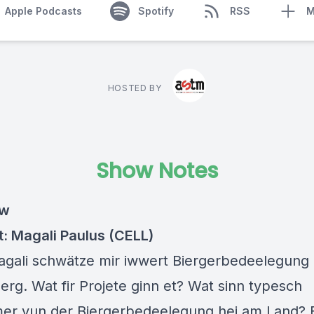
Apple Podcasts
Spotify
RSS
M
HOSTED BY
Show Notes
ew
: Magali Paulus (CELL)
ali schwätze mir iwwert Biergerbedeelegung
erg. Wat fir Projete ginn et? Wat sinn typesch
er vun der Biergerbedeelegung hei am Land? 