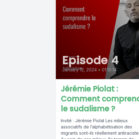
Episode 4
January 12, 2024
•
01:10:14
Jérémie Piolat :
Comment compren
le sudalisme ?
Invité : Jérémie Piolat Les milieux
associatifs de l’alphabétisation des
migrants sont-ils réellement antiraciste